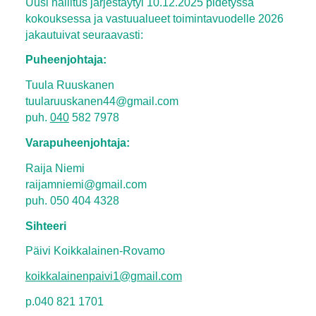
Uusi hallitus järjestäytyi 10.12.2025 pidetyssä
kokouksessa ja vastuualueet toimintavuodelle 2026
jakautuivat seuraavasti:
Puheenjohtaja:
Tuula Ruuskanen
tuularuuskanen44@gmail.com
puh.
040
582 7978
Varapuheenjohtaja:
Raija Niemi
raijamniemi@gmail.com
puh. 050 404 4328
Sihteeri
Päivi Koikkalainen-Rovamo
koikkalainenpaivi1@gmail.com
p.040 821 1701