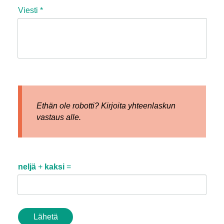
Viesti
*
Ethän ole robotti? Kirjoita yhteenlaskun
vastaus alle.
neljä
+
kaksi
=
Lähetä