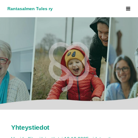
Siirry
Rantasalmen Tules ry
Haku
sivun
sisältöön
Yhteystiedot